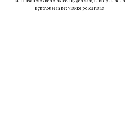
Met basaltblokken omkleed liggen dam, lichtopstand en
lighthouse in het vlakke polderland