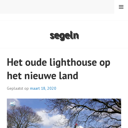
Spring
MENU
naar
inhoud
VAREN MET DE CANICULA
segeln
Het oude lighthouse op
het nieuwe land
Geplaatst op
maart 18, 2020