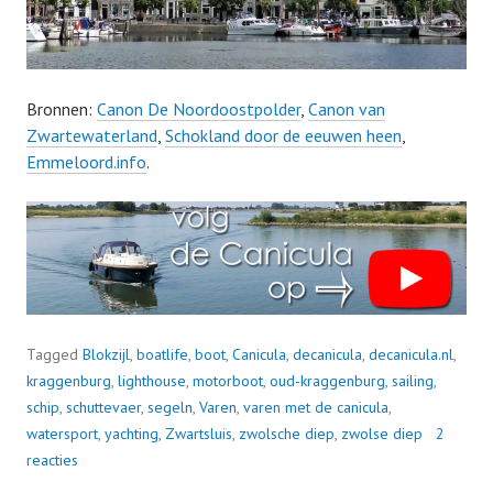
Bronnen:
Canon De Noordoostpolder
,
Canon van
Zwartewaterland
,
Schokland door de eeuwen heen
,
Emmeloord.info
.
Tagged
Blokzijl
,
boatlife
,
boot
,
Canicula
,
decanicula
,
decanicula.nl
,
kraggenburg
,
lighthouse
,
motorboot
,
oud-kraggenburg
,
sailing
,
schip
,
schuttevaer
,
segeln
,
Varen
,
varen met de canicula
,
watersport
,
yachting
,
Zwartsluis
,
zwolsche diep
,
zwolse diep
2
reacties