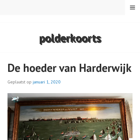
Spring
MENU
naar
inhoud
VAREN MET DE CANICULA
polderkoorts
De hoeder van Harderwijk
Geplaatst op
januari 1, 2020