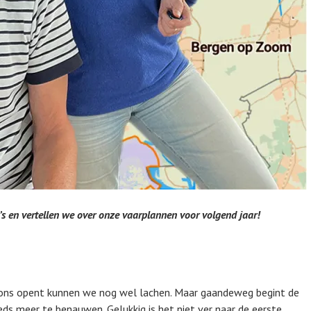
deo’s en vertellen we over onze vaarplannen voor volgend jaar!
r ons opent kunnen we nog wel lachen. Maar gaandeweg begint de
ds meer te benauwen. Gelukkig is het niet ver naar de eerste