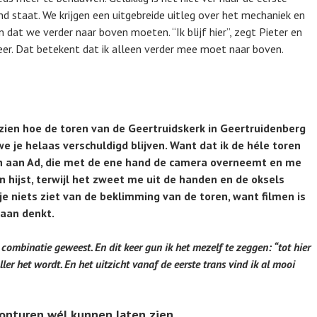
d staat. We krijgen een uitgebreide uitleg over het mechaniek en
 dat we verder naar boven moeten. “Ik blijf hier”, zegt Pieter en
eer. Dat betekent dat ik alleen verder mee moet naar boven.
zien hoe de toren van de Geertruidskerk in Geertruidenberg
e je helaas verschuldigd blijven. Want dat ik de hé
le toren
n aan Ad, die met de ene hand de camera overneemt en me
 hijst, terwijl het zweet me uit de handen en de oksels
je niets ziet van de beklimming van de toren, want filmen is
 aan denkt.
te combinatie geweest. En dit keer gun ik het mezelf te zeggen: “tot hier
ler het wordt. En het uitzicht vanaf de eerste trans vind ik al mooi
onturen wél kunnen laten zien.