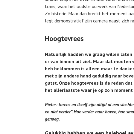
trans, waar het oudste uurwerk van Nederlan
z’n historie. Maar dan breekt het moment aan
legt demonstratief zijn camera naast zich n
Hoogtevrees
Natuurlijk hadden we graag willen laten 
er van binnen uit ziet. Maar dat moeten w
heb beklommen is alleen maar te danke
met zijn andere hand geduldig naar boven
gutst. Onze hoogtevrees is de reden dat 
het allerlaatste waar je op zo’n moment
Pieter: torens en ikzelf zijn altijd al een slech
en niet verder”. Hoe verder naar boven, hoe smal
genoeg.
Gelukkig hebben we een heleboel av