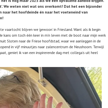
t het is nog maar 2023 als we een opvallend aanbod krijgen.
t’. We weten niet wat ons overkomt! Dat het een bijzonder
én naar het hoofdeinde én naar het voeteneind van
n!
te vaartocht blijven we ‘gewoon’ in Friesland. Want als ik begin
k de kans om toch één keer in m’n leven met de boot naar mijn werk
nuit Sloten naar de Friese hoofdstad, waar we aanleggen in de
 lopend in vijf minuutjes naar zalencentrum de Neushoorn. Terwijl
aat, geniet ik van een inspirerende dag met collega’s uit heel