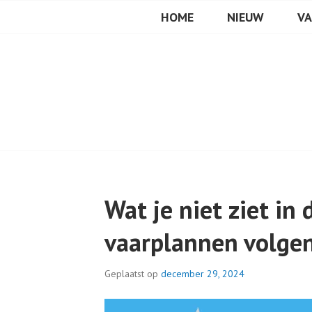
VAREN MET DE CANIC
Spring
HOME
NIEUW
V
naar
inhoud
Wat je niet ziet in 
vaarplannen volgen
Geplaatst op
december 29, 2024