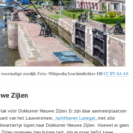
e voormalige zeedijk. Foto: Wikipedia/JoachimKohler-HB
CC BY-SA 4.0
.
we Zijlen
vlak vóór Dokkumer Nieuwe Zijlen. Er zijn daar aanmeerplaatsen
e kant van het Lauwersmeer,
Jachthaven Lunegat
, met alle
n kwartiertje lopen naar Dokkumer Nieuwe Zijlen.
Hoewel er geen
Zijlen ongeveer tien huizen telt, zijn er maar liefst twee