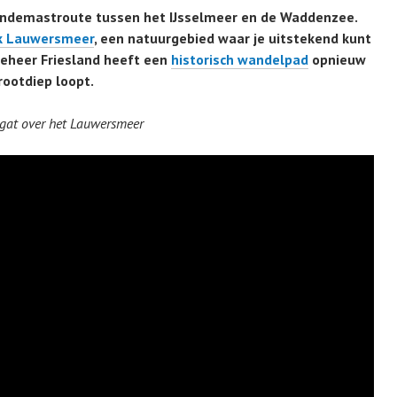
andemastroute tussen het IJsselmeer en de Waddenzee.
k Lauwersmeer
, een natuurgebied waar je uitstekend kunt
beheer Friesland heeft een
historisch wandelpad
opnieuw
ootdiep loopt.
egat over het Lauwersmeer