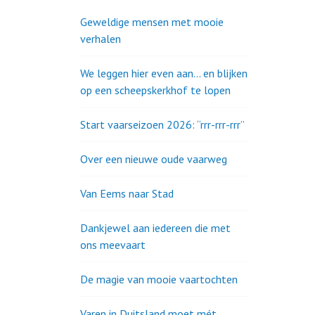
Geweldige mensen met mooie
verhalen
We leggen hier even aan… en blijken
op een scheepskerkhof te lopen
Start vaarseizoen 2026: “rrr-rrr-rrr”
Over een nieuwe oude vaarweg
Van Eems naar Stad
Dankjewel aan iedereen die met
ons meevaart
De magie van mooie vaartochten
Varen in Duitsland moet mét