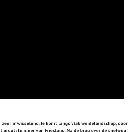
s zeer afwisselend. Je komt langs vlak weidelandschap, door
t grootste meer van Friesland. Na de brug over de snelweg