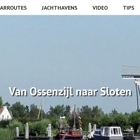
ULA
AARROUTES
JACHTHAVENS
VIDEO
TIPS
Van Ossenzijl naar Sloten