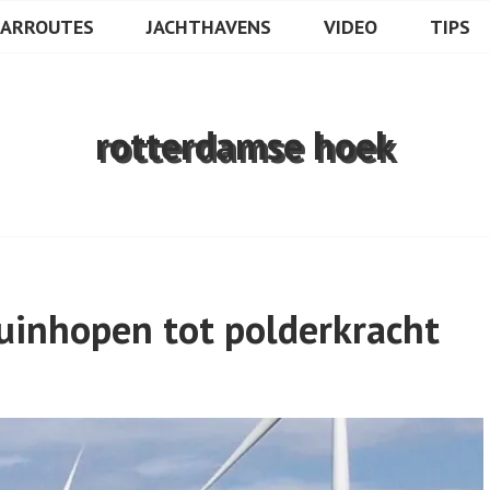
ULA
AARROUTES
JACHTHAVENS
VIDEO
TIPS
rotterdamse hoek
uinhopen tot polderkracht