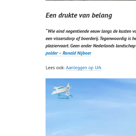
Een drukte van belang
“Wie eind negentiende eeuw langs de kusten van
een vissersdorp of boerderij. Tegenwoordig is 
pleziervaart. Geen ander Nederlands landschap 
polder – Ronald Nijboer
Lees ook:
Aanleggen op Urk