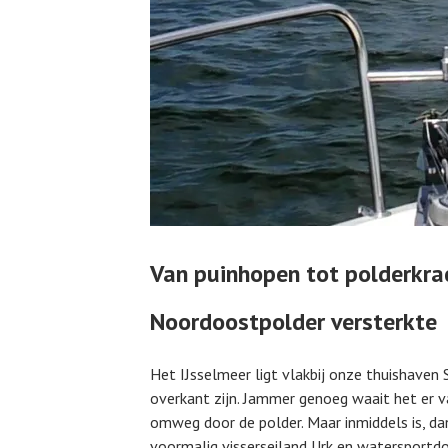
Van puinhopen tot polderkra
Noordoostpolder versterkte
Het IJsselmeer ligt vlakbij onze thuishaven 
overkant zijn. Jammer genoeg waait het er v
omweg door de polder. Maar inmiddels is, dan
voormalig visserseiland Urk en watersportdo