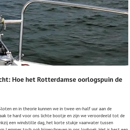
cht: Hoe het Rotterdamse oorlogspuin de
Sloten en in theorie kunnen we in twee-en-half uur aan de
aak te hard voor ons lichte bootje en zijn we veroordeeld tot de
kzij een windstille dag, het korte stukje vaarwater tussen
rp Lemmer toch ook bijgeschreven in ons logboek. Het is best een