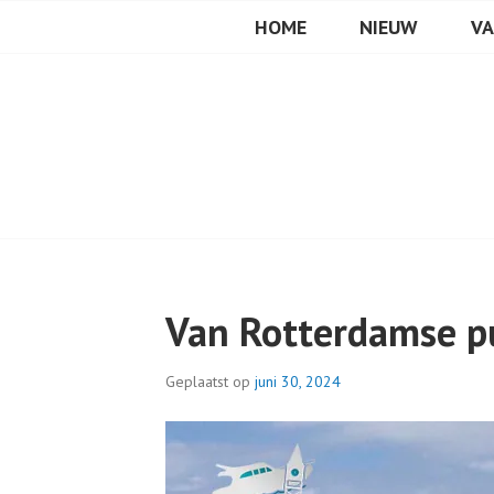
VAREN MET DE CANIC
Spring
HOME
NIEUW
V
naar
inhoud
Van Rotterdamse p
Geplaatst op
juni 30, 2024