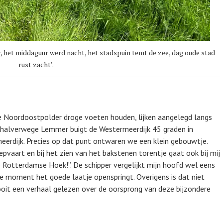
r, het middaguur werd nacht, het stadspuin temt de zee, dag oude stad
rust zacht’.
de Noordoostpolder droge voeten houden, lijken aangelegd langs
halverwege Lemmer buigt de Westermeerdijk 45 graden in
meerdijk. Precies op dat punt ontwaren we een klein gebouwtje.
pvaart en bij het zien van het bakstenen torentje gaat ook bij mij
 de Rotterdamse Hoek!”. De schipper vergelijkt mijn hoofd wel eens
te moment het goede laatje openspringt. Overigens is dat niet
b ooit een verhaal gelezen over de oorsprong van deze bijzondere