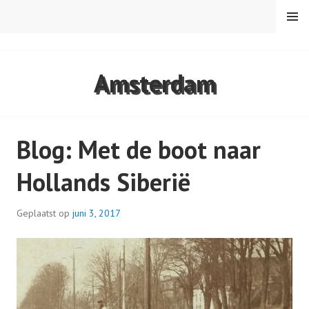
Spring
MENU
naar
inhoud
VAREN MET DE CANICULA
Amsterdam
Blog: Met de boot naar
Hollands Siberië
Geplaatst op
juni 3, 2017