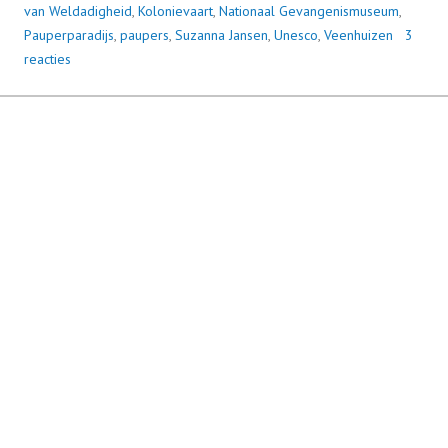
van Weldadigheid
,
Kolonievaart
,
Nationaal Gevangenismuseum
,
Pauperparadijs
,
paupers
,
Suzanna Jansen
,
Unesco
,
Veenhuizen
3
reacties