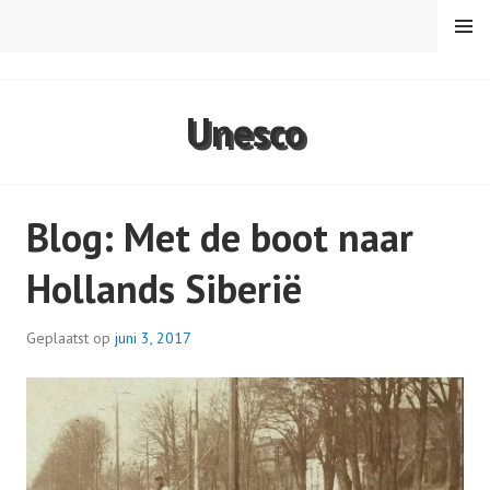
Spring
MENU
naar
inhoud
VAREN MET DE CANICULA
Unesco
Blog: Met de boot naar
Hollands Siberië
Geplaatst op
juni 3, 2017