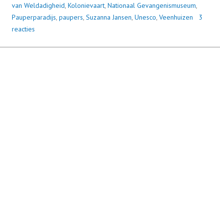
van Weldadigheid
,
Kolonievaart
,
Nationaal Gevangenismuseum
,
Pauperparadijs
,
paupers
,
Suzanna Jansen
,
Unesco
,
Veenhuizen
3
reacties