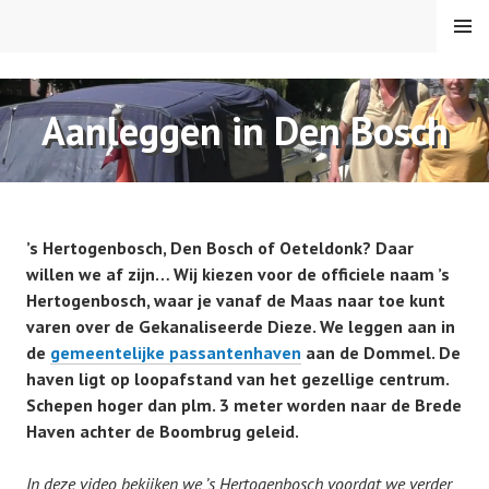
Spring
MENU
naar
inhoud
VAREN MET DE CANICULA
Aanleggen in Den Bosch
’s Hertogenbosch, Den Bosch of Oeteldonk? Daar
willen we af zijn… Wij kiezen voor de officiele naam ’s
Hertogenbosch, waar je vanaf de Maas naar toe kunt
varen over de Gekanaliseerde Dieze. We leggen aan in
de
gemeentelijke passantenhaven
aan de Dommel. De
haven ligt op loopafstand van het gezellige centrum.
Schepen hoger dan plm. 3 meter worden naar de Brede
Haven achter de Boombrug geleid.
In deze video bekijken we ’s Hertogenbosch voordat we verder