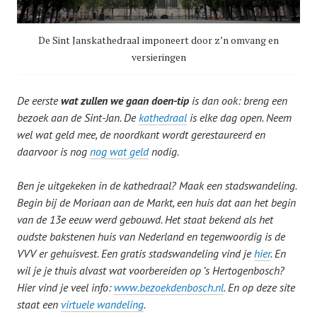
De Sint Janskathedraal imponeert door z’n omvang en
versieringen
De eerste
wat zullen we gaan doen-tip
is dan ook: breng een
bezoek aan de Sint-Jan. De
kathedraal
is elke dag open. Neem
wel wat geld mee, de noordkant wordt gerestaureerd en
daarvoor is nog
nog wat geld
nodig.
Ben je uitgekeken in de kathedraal? Maak een stadswandeling.
Begin bij de Moriaan aan de Markt, een huis dat aan het begin
van de 13e eeuw werd gebouwd. Het staat bekend als het
oudste bakstenen huis van Nederland en tegenwoordig is de
VVV er gehuisvest. Een gratis stadswandeling vind je
hier
. En
wil je je thuis alvast wat voorbereiden op ’s Hertogenbosch?
Hier vind je veel info:
www.bezoekdenbosch.nl
. En op deze site
staat een
virtuele wandeling
.