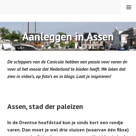
Spring
MENU
naar
inhoud
VAREN MET DE CANICULA
Aanleggen in Assen
De schippers van de Canicula hebben een passie voor varen én
voor al het mooie dat Nederland te bieden heeft. We laten dat
zien in video’s, op foto’s en in blogs. Laat je inspireren!
Assen, stad der paleizen
In de Drentse hoofdstad kun je sinds kort een rondje
varen. Dan moet je wel drie sluizen (waarvan één fikse)