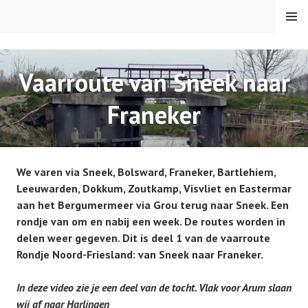
Spring
MENU
naar
inhoud
VAREN MET DE CANICULA
Vaarroute van Sneek naar
Franeker
We varen via Sneek, Bolsward, Franeker, Bartlehiem,
Leeuwarden, Dokkum, Zoutkamp, Visvliet en Eastermar
aan het Bergumermeer via Grou terug naar Sneek. Een
rondje van om en nabij een week. De routes worden in
delen weer gegeven. Dit is deel 1 van de vaarroute
Rondje Noord-Friesland: van Sneek naar Franeker.
In deze video zie je een deel van de tocht. Vlak voor Arum slaan
wij af naar Harlingen