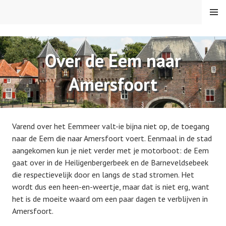
Spring
MENU
naar
inhoud
VAREN MET DE CANICULA
Over de Eem naar
Amersfoort
Varend over het Eemmeer valt-ie bijna niet op, de toegang
naar de Eem die naar Amersfoort voert. Eenmaal in de stad
aangekomen kun je niet verder met je motorboot: de Eem
gaat over in de Heiligenbergerbeek en de Barneveldsebeek
die respectievelijk door en langs de stad stromen. Het
wordt dus een heen-en-weertje, maar dat is niet erg, want
het is de moeite waard om een paar dagen te verblijven in
Amersfoort.