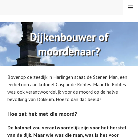
Spring
MENU
naar
inhoud
VAREN MET DE CANICULA
Dijkenbouwer of
moordenaar?
Bovenop de zeedijk in Harlingen staat de Stenen Man, een
eerbetoon aan kolonel Caspar de Robles. Maar De Robles
was ook verantwoordelijk voor de moord op de halve
bevolking van Dokkum. Hoezo dan dat beeld?
Hoe zat het met die moord?
De kolonel zou verantwoordelijk zijn voor het herstel
van de dijk. Maar wie was die man, wat is het voor