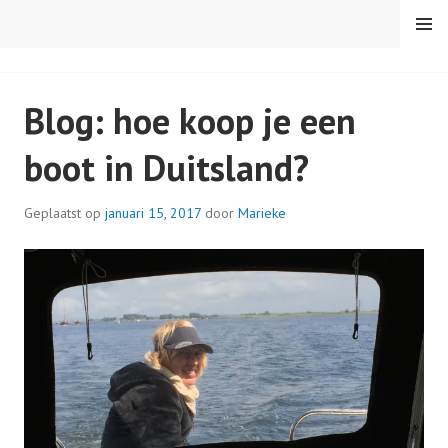
Spring
MENU
naar
inhoud
VAREN MET DE CANICULA
Blog: hoe koop je een
boot in Duitsland?
Geplaatst op
januari 15, 2017
door
Marieke